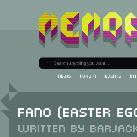
News
Forum
Events
In
Fano (Easter Eg
Written by Barjack